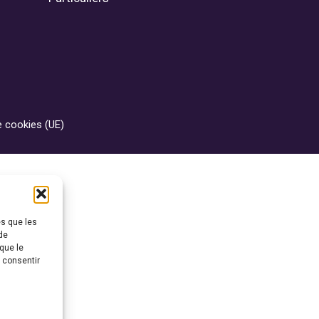
e cookies (UE)
es que les
de
que le
s consentir