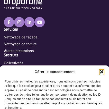
Services
Nettoyage de façade
Nettoyage de toiture
Autres prestations
Secteurs
Collectivités
Professionnels
Gérer le consentement
Particuliers
Franchise
Pour offrir les meilleures expériences, nous utilisons des technologies
telles que les cookies pour stocker et/ou accéder aux informations des
Nos agences
appareils. Le fait de consentir à ces technologies nous permettra de
traiter des données telles que le comportement de navigation ou les ID
Devenir franchisé
uniques sur ce site. Le fait de ne pas consentir ou de retirer son
Coordonnées
consentement peut avoir un effet négatif sur certaines caractéristiques
et fonctions.