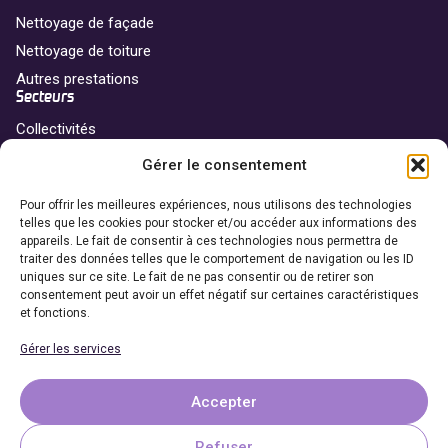
Nettoyage de façade
Nettoyage de toiture
Autres prestations
Secteurs
Collectivités
Professionnels
Gérer le consentement
Particuliers
Franchise
Pour offrir les meilleures expériences, nous utilisons des technologies
telles que les cookies pour stocker et/ou accéder aux informations des
Nos agences
appareils. Le fait de consentir à ces technologies nous permettra de
traiter des données telles que le comportement de navigation ou les ID
Devenir franchisé
uniques sur ce site. Le fait de ne pas consentir ou de retirer son
Coordonnées
consentement peut avoir un effet négatif sur certaines caractéristiques
et fonctions.
06 69 65 27 27
Gérer les services
Demander un devis
Accepter
Refuser