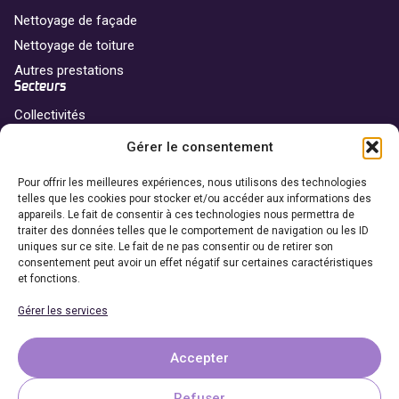
Nettoyage de façade
Nettoyage de toiture
Autres prestations
Secteurs
Collectivités
Professionnels
Gérer le consentement
Particuliers
Franchise
Pour offrir les meilleures expériences, nous utilisons des technologies
telles que les cookies pour stocker et/ou accéder aux informations des
Nos agences
appareils. Le fait de consentir à ces technologies nous permettra de
traiter des données telles que le comportement de navigation ou les ID
Devenir franchisé
uniques sur ce site. Le fait de ne pas consentir ou de retirer son
Coordonnées
consentement peut avoir un effet négatif sur certaines caractéristiques
et fonctions.
06 69 65 27 27
Gérer les services
Demander un devis
Accepter
Refuser