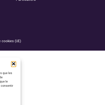
e cookies (UE)
es que les
de
que le
s consentir