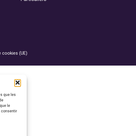
e cookies (UE)
es que les
de
que le
s consentir