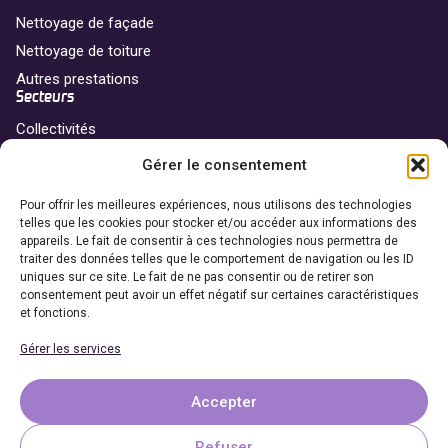
Nettoyage de façade
Nettoyage de toiture
Autres prestations
Secteurs
Collectivités
Professionnels
Gérer le consentement
Particuliers
Franchise
Pour offrir les meilleures expériences, nous utilisons des technologies
telles que les cookies pour stocker et/ou accéder aux informations des
Nos agences
appareils. Le fait de consentir à ces technologies nous permettra de
traiter des données telles que le comportement de navigation ou les ID
Devenir franchisé
uniques sur ce site. Le fait de ne pas consentir ou de retirer son
Coordonnées
consentement peut avoir un effet négatif sur certaines caractéristiques
et fonctions.
06 69 65 27 27
Gérer les services
Demander un devis
Accepter
Refuser