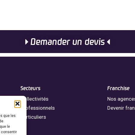
Demander un devis
Secteurs
Franchise
Collectivités
Nos agence
Professionnels
Devenir fra
es que les
Particuliers
de
que le
s consentir