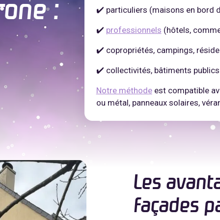
rone :
✔️ particuliers (maisons en bord d
✔️
professionnels
(hôtels, comme
✔️ copropriétés, campings, résid
✔️ collectivités, bâtiments public
Notre méthode
est compatible ave
ou métal, panneaux solaires, véran
Les avant
façades p