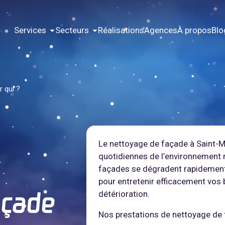
Services
Secteurs
Réalisations
Agences
À propos
Blo
r qui ?
Le nettoyage de façade à Saint-M
quotidiennes de l’environnement 
façades se dégradent rapidement
pour entretenir efficacement vos
détérioration.
açade
Nos prestations de nettoyage de 