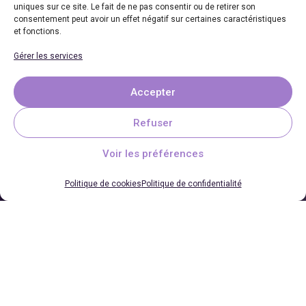
uniques sur ce site. Le fait de ne pas consentir ou de retirer son
Secteurs
consentement peut avoir un effet négatif sur certaines caractéristiques
et fonctions.
Collectivités
Professionnels
Gérer les services
Particuliers
Franchise
Accepter
Nos agences
Refuser
Devenir franchisé
Coordonnées
Voir les préférences
06 69 65 27 27
Politique de cookies
Politique de confidentialité
Demander un devis
Plan du site
Politique de confidentialité
Mentions légales
Politique de cookies (UE)
Site développé par
Azelty