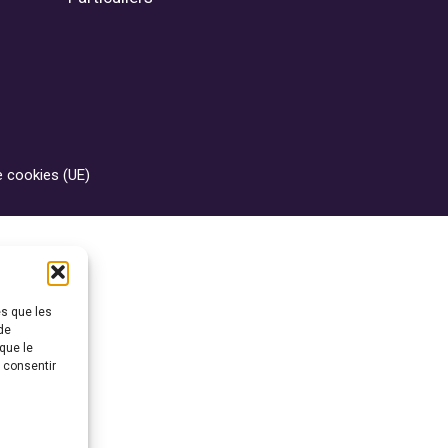
e cookies (UE)
es que les
de
que le
s consentir