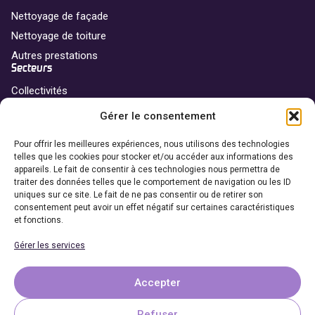
Nettoyage de façade
Nettoyage de toiture
Autres prestations
Secteurs
Collectivités
Professionnels
Gérer le consentement
Particuliers
Franchise
Pour offrir les meilleures expériences, nous utilisons des technologies
telles que les cookies pour stocker et/ou accéder aux informations des
Nos agences
appareils. Le fait de consentir à ces technologies nous permettra de
traiter des données telles que le comportement de navigation ou les ID
Devenir franchisé
uniques sur ce site. Le fait de ne pas consentir ou de retirer son
Coordonnées
consentement peut avoir un effet négatif sur certaines caractéristiques
et fonctions.
06 69 65 27 27
Gérer les services
Demander un devis
Accepter
Refuser