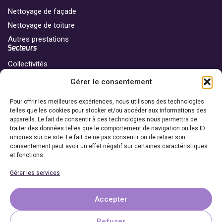
Nettoyage de façade
Nettoyage de toiture
Autres prestations
Secteurs
Collectivités
Professionnels
Gérer le consentement
Particuliers
Franchise
Pour offrir les meilleures expériences, nous utilisons des technologies
telles que les cookies pour stocker et/ou accéder aux informations des
Nos agences
appareils. Le fait de consentir à ces technologies nous permettra de
traiter des données telles que le comportement de navigation ou les ID
Devenir franchisé
uniques sur ce site. Le fait de ne pas consentir ou de retirer son
Coordonnées
consentement peut avoir un effet négatif sur certaines caractéristiques
et fonctions.
06 69 65 27 27
Gérer les services
Demander un devis
Accepter
Refuser