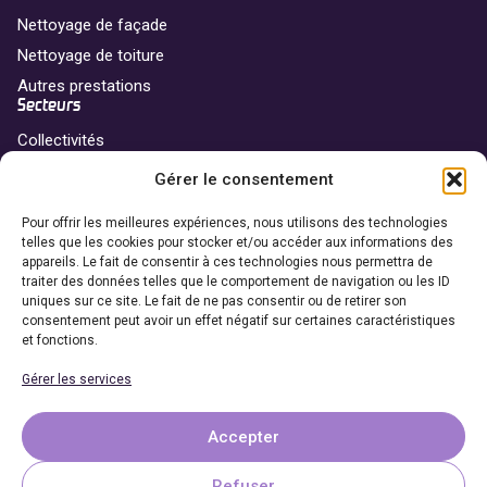
Nettoyage de façade
Nettoyage de toiture
Autres prestations
Secteurs
Collectivités
Professionnels
Gérer le consentement
Particuliers
Franchise
Pour offrir les meilleures expériences, nous utilisons des technologies
telles que les cookies pour stocker et/ou accéder aux informations des
Nos agences
appareils. Le fait de consentir à ces technologies nous permettra de
traiter des données telles que le comportement de navigation ou les ID
Devenir franchisé
uniques sur ce site. Le fait de ne pas consentir ou de retirer son
Coordonnées
consentement peut avoir un effet négatif sur certaines caractéristiques
et fonctions.
06 69 65 27 27
Gérer les services
Demander un devis
Accepter
Refuser