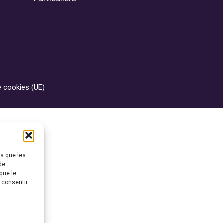
e cookies (UE)
es que les
de
que le
s consentir